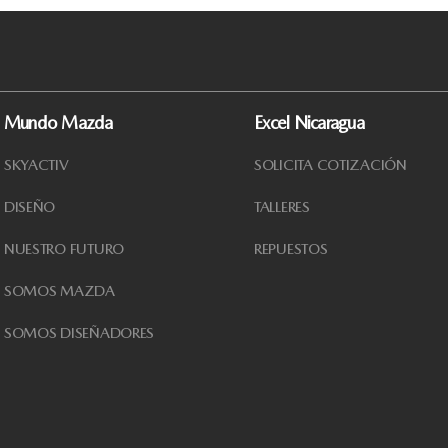
Mundo Mazda
Excel Nicaragua
SKYACTIV
SOLICITA COTIZACIÓN
DISEÑO
TALLERES
NUESTRO FUTURO
REPUESTOS
SOMOS MAZDA
SOMOS DISEÑADORES