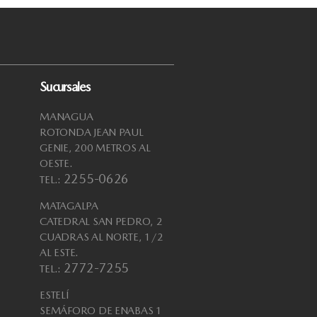
Sucursales
MANAGUA
ROTONDA JEAN PAUL
GENIE, 200 METROS AL
OESTE.
2255-0626
TEL.:
MATAGALPA
CATEDRAL SAN PEDRO, 2
CUADRAS AL NORTE, 1/2
AL ESTE.
2772-7255
TEL.:
ESTELÍ
SEMÁFORO DE ENABAS 1